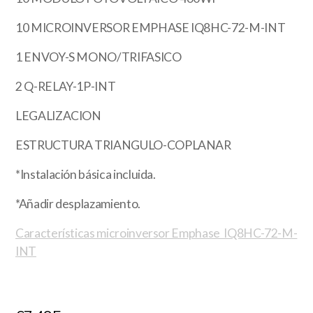
10 MICROINVERSOR EMPHASE IQ8HC-72-M-INT
1 ENVOY-S MONO/TRIFASICO
2 Q-RELAY-1P-INT
LEGALIZACION
ESTRUCTURA TRIANGULO-COPLANAR
*Instalación básica incluida.
*Añadir desplazamiento.
Características microinversor Emphase IQ8HC-72-M-
INT