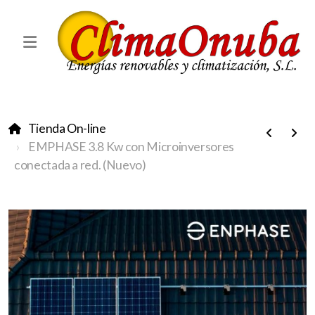
Tienda On-line
EMPHASE 3.8 Kw con Microinversores
conectada a red. (Nuevo)