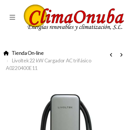
Tienda On-line
Livoltek 22 kW Cargador AC trifásico
A0220400E11