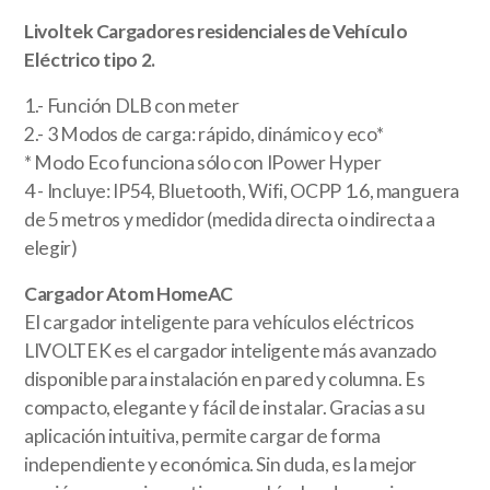
Livoltek Cargadores residenciales de Vehículo
Eléctrico tipo 2.
1.- Función DLB con meter
2.- 3 Modos de carga: rápido, dinámico y eco*
* Modo Eco funciona sólo con IPower Hyper
4 - Incluye: IP54, Bluetooth, Wifi, OCPP 1.6, manguera
de 5 metros y medidor (medida directa o indirecta a
elegir)
Cargador Atom HomeAC
El cargador inteligente para vehículos eléctricos
LIVOLTEK es el cargador inteligente más avanzado
disponible para instalación en pared y columna. Es
compacto, elegante y fácil de instalar. Gracias a su
aplicación intuitiva, permite cargar de forma
independiente y económica. Sin duda, es la mejor