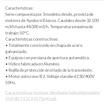
Características:
Serie compuesta por 3 modelos desde, provista de
motores de 4 polos trifásicos. Caudales desde 32.500
m3/h hasta 44.000 m3/h. Temperatura máxima de
trabajo: 50°C.
Características constructivas:
• Totalmente construido en chapa de acero
galvanizado.
• Equipos con persiana de apertura automática.
• Hélice fabricada en Aluminio.
• Rejilla de protección en el lado de la transmisión.
• Motor asíncrono IE2. Voltaje standard 230/400V
50Hz.
Caracteristicas tecnicas: Ventilador helicoidal modelo
VHP 80 T4 1CV (0,75kW pdf
.